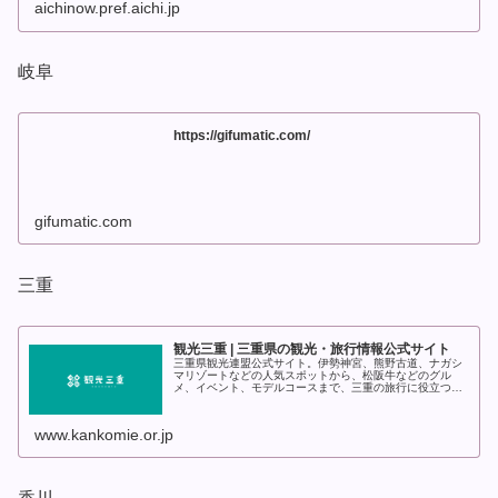
aichinow.pref.aichi.jp
岐阜
https://gifumatic.com/
gifumatic.com
三重
観光三重 | 三重県の観光・旅行情報公式サイト
三重県観光連盟公式サイト。伊勢神宮、熊野古道、ナガシ
マリゾートなどの人気スポットから、松阪牛などのグル
メ、イベント、モデルコースまで、三重の旅行に役立つ最
新情報をお届けします。
www.kankomie.or.jp