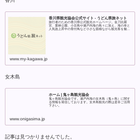
香川
香川県観光協会公式サイト - うどん県旅ネット
旅行者のための香川県公式観光ホームページ。金刀比羅
宮、栗林公園、小豆島や瀬戸内海の島々に加え、海の幸と
人気急上昇中の骨付鳥など小さな面積ながら観光客を魅了
するうどん県は見どころ＆食べどころの宝庫。もちろん、
本場の讃岐うどんはずせません！深く...
www.my-kagawa.jp
女木島
ホーム | 鬼ヶ島観光協会
鬼ヶ島観光協会です。瀬戸内海の女木島（鬼ヶ島）に関す
る情報を発信しております。女木島観光の際は是非ご活用
下さい。
www.onigasima.jp
記事は見つかりませんでした。